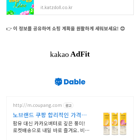
it.katzdoll.co.kr
👉
이 정보를 공유하여 쇼핑 계획을 원활하게 세워보세요! 😊
http://m.coupang.com
광고
노브랜드 쿠팡 합리적인 가격으
로
팜유 대신 카카오버터로 깊은 풍미!
로켓배송으로 내일 바로 즐겨요. 비싼
초콜릿 대신 깊은 맛 경험! 온 가족 즐