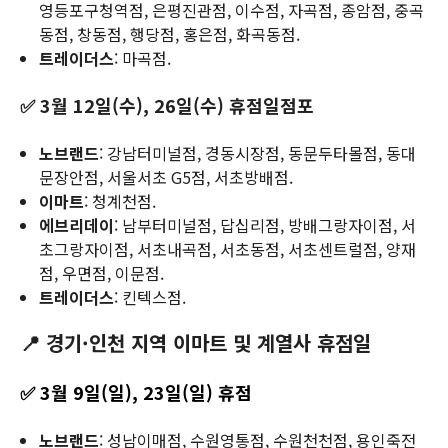
영등포구청역점, 은평진관점, 이수점, 자곡점, 종암점, 중곡
동점, 창동점, 행당점, 홍은점, 화곡동점.
트레이더스
: 마곡점.
✅ 3월 12일(수), 26일(수) 휴점일점포
노브랜드
: 강남터미널점, 경동시장점, 동문두타몰점, 동대
문장안점, 서울서초 G5점, 서초방배점.
이마트
: 청계천점.
에브리데이
: 남부터미널점, 답십리점, 방배그랑자이점, 서
초그랑자이점, 서초내곡점, 서초동점, 서초센트럴점, 양재
점, 우면점, 이문점.
트레이더스
: 킨텍스점.
📍 경기·인천 지역 이마트 및 계열사 휴점일
✅ 3월 9일(일), 23일(일) 휴점
노브랜드
: 성남이매점, 수원영통점, 수원천천점, 용인죽전