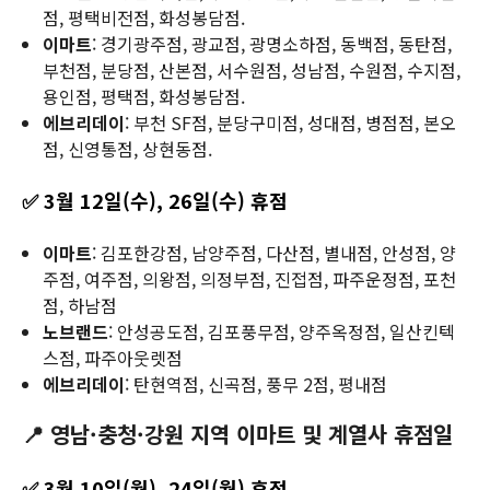
점, 평택비전점, 화성봉담점.
이마트
: 경기광주점, 광교점, 광명소하점, 동백점, 동탄점,
부천점, 분당점, 산본점, 서수원점, 성남점, 수원점, 수지점,
용인점, 평택점, 화성봉담점.
에브리데이
: 부천 SF점, 분당구미점, 성대점, 병점점, 본오
점, 신영통점, 상현동점.
✅ 3월 12일(수), 26일(수) 휴점
이마트
: 김포한강점, 남양주점, 다산점, 별내점, 안성점, 양
주점, 여주점, 의왕점, 의정부점, 진접점, 파주운정점, 포천
점, 하남점
노브랜드
: 안성공도점, 김포풍무점, 양주옥정점, 일산킨텍
스점, 파주아웃렛점
에브리데이
: 탄현역점, 신곡점, 풍무 2점, 평내점
📍 영남·충청·강원 지역 이마트 및 계열사 휴점일
✅ 3월 10일(월), 24일(월) 휴점