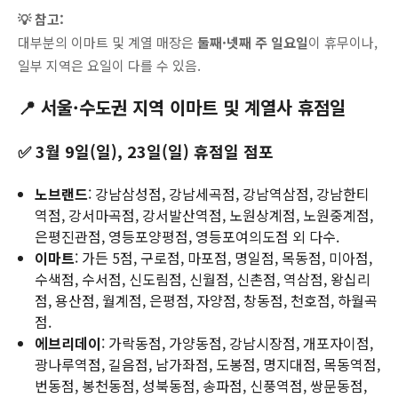
💡 참고:
대부분의 이마트 및 계열 매장은
둘째·넷째 주 일요일
이 휴무이나,
일부 지역은 요일이 다를 수 있음.
📍 서울·수도권 지역 이마트 및 계열사 휴점일
✅ 3월 9일(일), 23일(일) 휴점일 점포
노브랜드
: 강남삼성점, 강남세곡점, 강남역삼점, 강남한티
역점, 강서마곡점, 강서발산역점, 노원상계점, 노원중계점,
은평진관점, 영등포양평점, 영등포여의도점 외 다수.
이마트
: 가든 5점, 구로점, 마포점, 명일점, 목동점, 미아점,
수색점, 수서점, 신도림점, 신월점, 신촌점, 역삼점, 왕십리
점, 용산점, 월계점, 은평점, 자양점, 창동점, 천호점, 하월곡
점.
에브리데이
: 가락동점, 가양동점, 강남시장점, 개포자이점,
광나루역점, 길음점, 남가좌점, 도봉점, 명지대점, 목동역점,
번동점, 봉천동점, 성북동점, 송파점, 신풍역점, 쌍문동점,