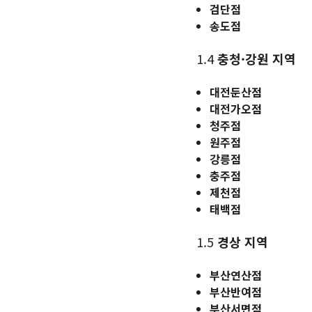
검단점
송도점
1.4
충청·강원 지역
대전둔산점
대전가오점
청주점
원주점
강릉점
충주점
제천점
태백점
1.5
경상 지역
부산연산점
부산반여점
부산서면점