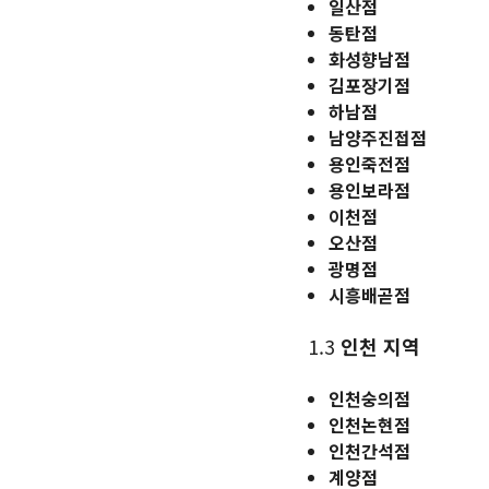
일산점
동탄점
화성향남점
김포장기점
하남점
남양주진접점
용인죽전점
용인보라점
이천점
오산점
광명점
시흥배곧점
1.3
인천 지역
인천숭의점
인천논현점
인천간석점
계양점