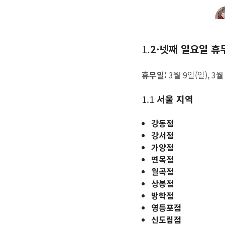
1.
2·넷째 일요일 휴무
휴무일:
3월 9일(일), 3월
1.1
서울 지역
강동점
강서점
가양점
면목점
월곡점
상봉점
방학점
영등포점
신도림점