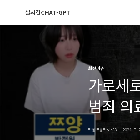
실시간CHAT-GPT
최신이슈
가로세로연
범죄 의
뽀롱뽀롱뽀로로8
2024. 7. 