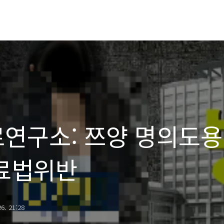
구소: 쯔양 명의도용 수
료법위반
26. 21:28