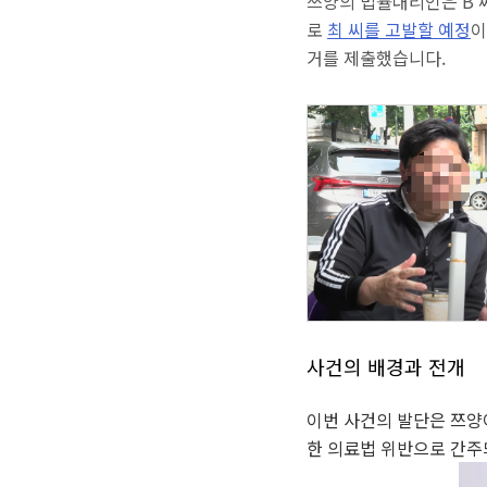
쯔양의 법률대리인은 B 씨
로
최 씨를 고발할 예정
이
거를 제출했습니다.
사건의 배경과 전개
이번 사건의 발단은 쯔양
한 의료법 위반으로 간주되