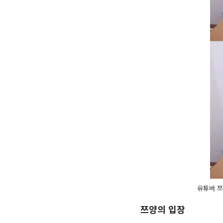
유튜버 쯔
쯔양의 입장