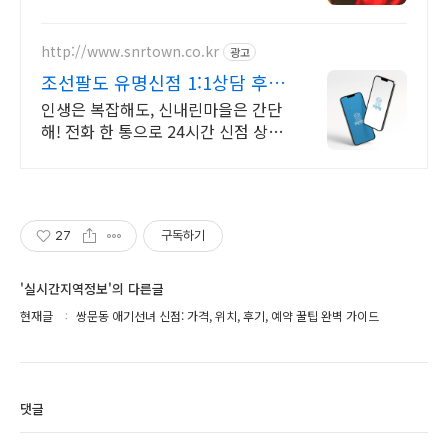
간 공짜 상담, 무료운세, 전화신점, 전
화사주, 타로
http://www.snrtown.co.kr
광고
조선팔도 유명신점 1:1상담 후기
보고 결정하세요!
인생은 복잡해도, 신내린마을은 간단
해! 전화 한 통으로 24시간 신점 상담
OK!
27
구독하기
'실시간지역정보'의 다른글
현재글
쌍문동 애기선녀 신점: 가격, 위치, 후기, 예약 꿀팁 완벽 가이드
댓글