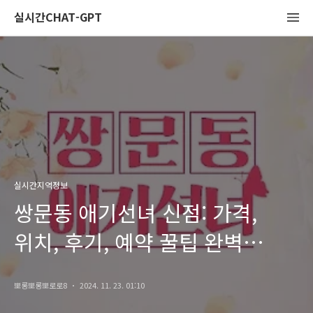
실시간CHAT-GPT
실시간지역정보
쌍문동 애기선녀 신점: 가격,
위치, 후기, 예약 꿀팁 완벽
가이드
뽀롱뽀롱뽀로로8
2024. 11. 23. 01:10