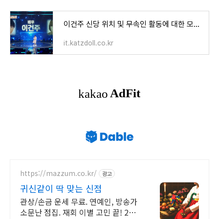
이건주 신당 위치 및 무속인 활동에 대한 모든 것
it.katzdoll.co.kr
https://mazzum.co.kr/
광고
귀신같이 딱 맞는 신점
관상/손금 운세 무료. 연예인, 방송가
소문난 점집. 재회 이별 고민 끝! 24시