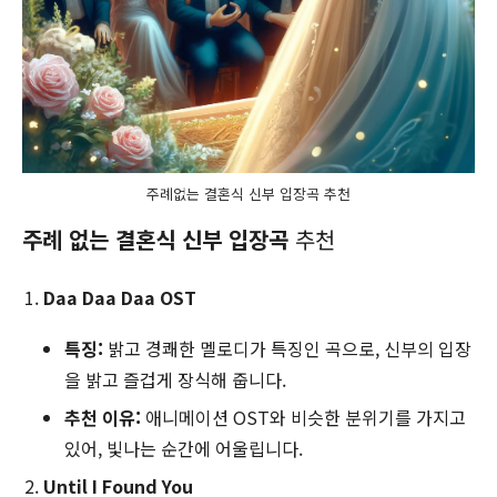
주례없는 결혼식 신부 입장곡 추천
주례 없는 결혼식
신부 입장곡
추천
Daa Daa Daa OST
특징:
밝고 경쾌한 멜로디가 특징인 곡으로, 신부의 입장
을 밝고 즐겁게 장식해 줍니다.
추천 이유:
애니메이션 OST와 비슷한 분위기를 가지고
있어, 빛나는 순간에 어울립니다.
Until I Found You