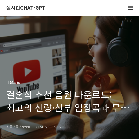
실시간CHAT-GPT
다운로드
결혼식 추천 음원 다운로드:
최고의 신랑·신부 입장곡과 무료
유튜브 MP3 다운로드 방법
뽀롱뽀롱뽀로로8
2024. 5. 9. 15:16